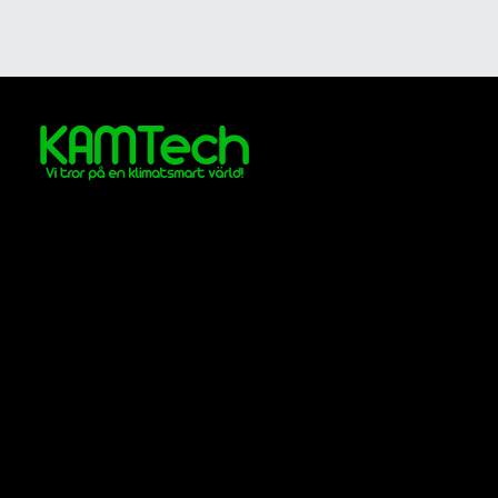
En tro vi delar med många!
Vårt bidrag är att vi får fastigheter,
människor och system att samverka med
varandra genom hela fastighetens
livslängd.
Våra kontor