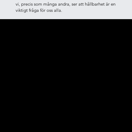
vi, precis som många andra, ser att hållbarhet är en
viktigt fråga för oss alla.
Våra
Värdeord.