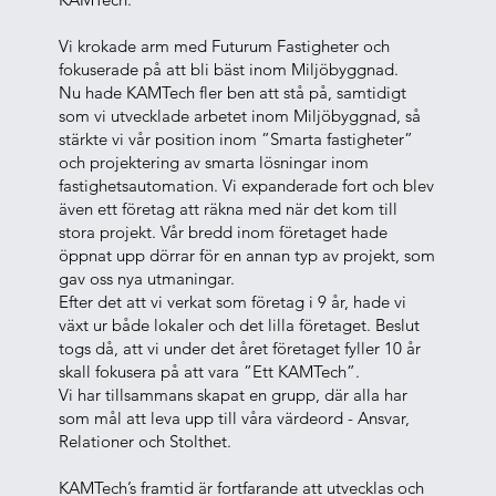
Vi krokade arm med Futurum Fastigheter och
fokuserade på att bli bäst inom Miljöbyggnad.
Nu hade KAMTech fler ben att stå på, samtidigt
som vi utvecklade arbetet inom Miljöbyggnad, så
stärkte vi vår position inom ”Smarta fastigheter”
och projektering av smarta lösningar inom
fastighetsautomation. Vi expanderade fort och blev
även ett företag att räkna med när det kom till
stora projekt. Vår bredd inom företaget hade
öppnat upp dörrar för en annan typ av projekt, som
gav oss nya utmaningar.
Efter det att vi verkat som företag i 9 år, hade vi
växt ur både lokaler och det lilla företaget. Beslut
togs då, att vi under det året företaget fyller 10 år
skall fokusera på att vara ”Ett KAMTech”.
Vi har tillsammans skapat en grupp, där alla har
som mål att leva upp till våra värdeord - Ansvar,
Relationer och Stolthet.
KAMTech’s framtid är fortfarande att utvecklas och