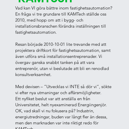
Vad kan VI göra bättre inom fastighetsautomation?
En fråga vi tre grundare till KAMTech ställde oss
2010, med hopp om att i bygg- och
installationsbranschen förändra inställningen till
fastighetsautomation.
Resan började 2010-10-01 lite trevande med att
projektera driftkort för fastighetsautomation, samt
även utföra små installationsentreprenader. Vi
övergav ganska snabbt tanken på att vara
entreprenör, utan vi beslutade att bli en renodlad
konsultverksamhet.
Med devisen – ”Utvecklas vi INTE så dör vi”, sökte
vi efter nya utmaningar och affärsmöjligheter.
Ett nyfiket beslut var att anställa en från
Universitetet, helt nyexaminerad Energiingenjör.
OK, vad skall vi nu fokusera på? Industrin,
energiutredningar, buden var långt fler än dessa,
men den marknaden var inte riktigt redo för
KAMTech.