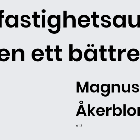
fastighetsa
en ett bättre
Magnus
Åkerbl
VD