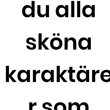
du alla
sköna
karaktär
r som