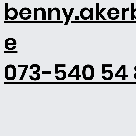
benny.ake
e
073-540 54