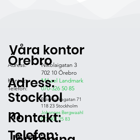
Våra kontor
Örebro
Adress:
Nikolaigatan 3
702 10 Örebro
Adress:
Kontakt:
Mikael Landmark
Telefon:
070-326 50 85
Stockhol
Brännkyrkagatan 71
118 23 Stockholm
m
Kontakt:
Johannes Bergwaahl
072-401 25 83
Telefon:
Jönköping