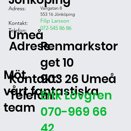
Adress:
Vallgatan 8
553 16 Jönköping
Filip Larsson
Kontakt:
072-545 86 86
Umeå
Telefon:
Adress:
Renmarkstor
get 10
Möt
Kontakt:
903 26 Umeå
vårt fantastiska
Telefon:
Erik Lövgren
team
070-969 66
42