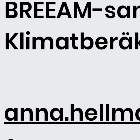
BREEAM-sa
Klimatberä
anna.hell